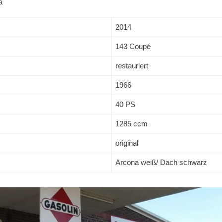
a
2014
143 Coupé
restauriert
1966
40 PS
1285 ccm
original
Arcona weiß/ Dach schwarz