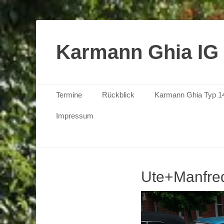
Karmann Ghia IG
Primäres Menü
Zum
Termine
Rückblick
Karmann Ghia Typ 1
Inhalt
springen
Impressum
Ute+Manfre